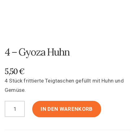
4 – Gyoza Huhn
5,50
€
4 Stück frittierte Teigtaschen gefüllt mit Huhn und
Gemüse.
4
IN DEN WARENKORB
-
Gyoza
Huhn